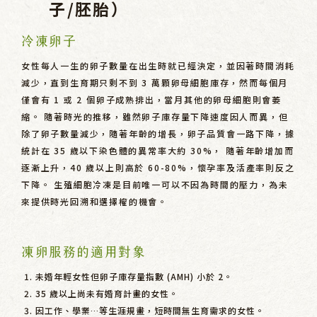
子/胚胎）
冷凍卵子
女性每人一生的卵子數量在出生時就已經決定，並因著時間消耗
減少，直到生育期只剩不到 3 萬顆卵母細胞庫存，然而每個月
僅會有 1 或 2 個卵子成熟排出，當月其他的卵母細胞則會萎
縮。 隨著時光的推移，雖然卵子庫存量下降速度因人而異，但
除了卵子數量減少，隨著年齡的增長，卵子品質會一路下降，據
統計在 35 歲以下染色體的異常率大約 30%， 隨著年齡增加而
逐漸上升，40 歲以上則高於 60-80%，懷孕率及活產率則反之
下降。 生殖細胞冷凍是目前唯一可以不因為時間的壓力，為未
來提供時光回溯和選擇權的機會。
凍卵服務的適用對象
未婚年輕女性但卵子庫存量指數 (AMH) 小於 2。
35 歲以上尚未有婚育計畫的女性。
因工作、學業…等生涯規畫，短時間無生育需求的女性。