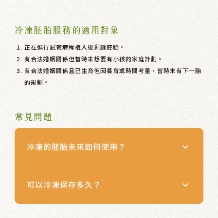
冷凍胚胎服務的適用對象
正在進行試管療程植入後剩餘胚胎。
有合法婚姻關係但暫時未想要有小孩的家庭計劃。
有合法婚姻關係且已生育但因養育或時間考量，暫時未有下一胎
的規劃。
常見問題
冷凍的胚胎未來如何使用？
keyboard_arrow_down
可以冷凍保存多久？
keyboard_arrow_down